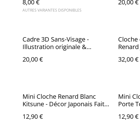
8,00 €
20,00 €
Peinte
AUTRES VARIANTES DISPONIBLES
Cadre 3D Sans-Visage -
Cloche 
Illustration originale &
Renard
impression 3D peinte à la
20,00 €
32,00 €
main
Mini Cloche Renard Blanc
Mini Cl
Kitsune - Décor Japonais Fait
Porte T
Main
Miniatu
12,90 €
12,90 €
Main