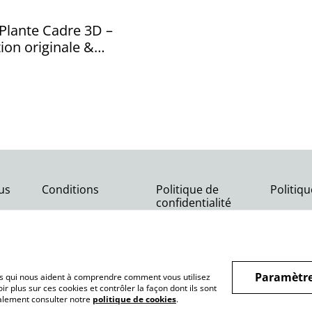
 Plante Cadre 3D –
tion originale &
ion 3D Peinte
us
Conditions
Politique de
Politiq
confidentialité
Paramètre
hiers qui nous aident à comprendre comment vous utilisez
r plus sur ces cookies et contrôler la façon dont ils sont
galement consulter notre
politique de cookies
.