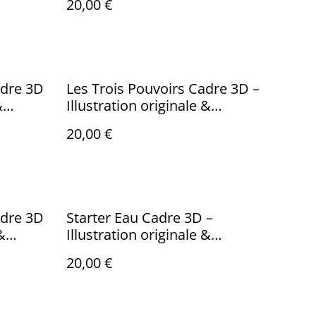
20,00 €
peinte à la main
adre 3D
Les Trois Pouvoirs Cadre 3D –
&
Illustration originale &
 la
impression 3D Peinte
20,00 €
adre 3D
Starter Eau Cadre 3D –
&
Illustration originale &
impression 3D Peinte
20,00 €