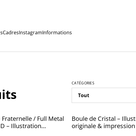
rs
Cadres
Instagram
Informations
CATÉGORIES
its
Fraternelle / Full Metal
Boule de Cristal – Illus
D – Illustration
originale & impression
le & impression 3D
Peinte