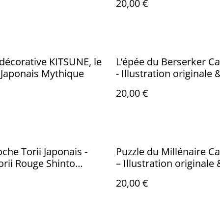
20,00 €
décorative KITSUNE, le
L’épée du Berserker C
 Japonais Mythique
- Illustration originale 
impression 3D peinte à
20,00 €
main
oche Torii Japonais -
Puzzle du Millénaire C
orii Rouge Shinto
– Illustration originale 
re - Décor Japonais Fait
impression 3D Peinte
20,00 €