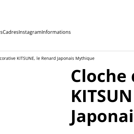
rs
Cadres
Instagram
Informations
corative KITSUNE, le Renard Japonais Mythique
Cloche 
KITSUNE
Japona