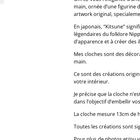
main, ornée d’une figurine 
artwork original, specialem
En japonais, “Kitsune” signi
légendaires du folklore Nip
d’apparence et à créer des i
Mes cloches sont des décora
main.
Ce sont des créations origi
votre intérieur.
Je précise que la cloche n’es
dans l’objectif d’embellir vo
La cloche mesure 13cm de h
Toutes les créations sont si
Pour plus de photos et/ou v