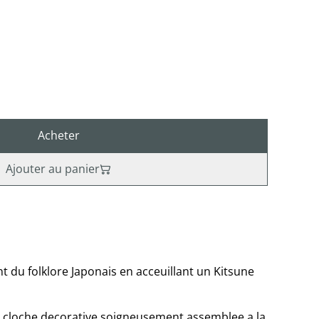
Acheter
Ajouter au panier
 du folklore Japonais en acceuillant un Kitsune
e cloche decorative soigneusement assemblee a la