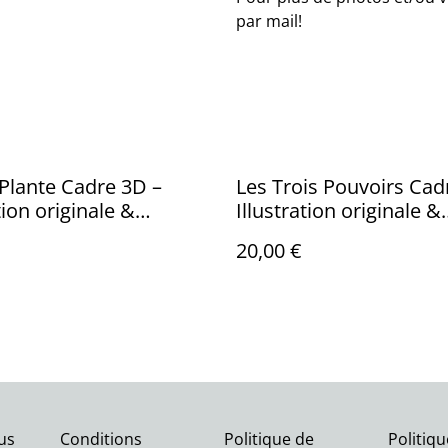
par mail!
 Plante Cadre 3D –
Les Trois Pouvoirs Cad
tion originale &
Illustration originale &
ion 3D Peinte
impression 3D Peinte
20,00 €
us
Conditions
Politique de
Politiq