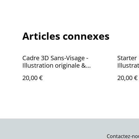
Articles connexes
Cadre 3D Sans-Visage -
Starter
Illustration originale &
Illustra
impression 3D peinte à la
impress
20,00 €
20,00 €
main
Contactez-no